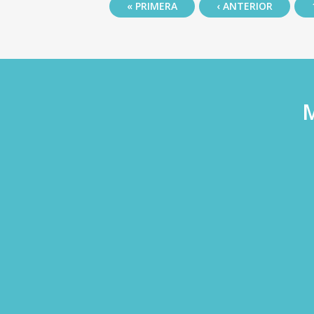
Páginas
« PRIMERA
‹ ANTERIOR